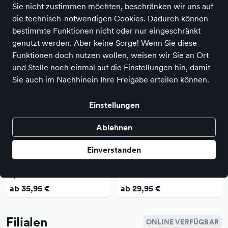
Sie nicht zustimmen möchten, beschränken wir uns auf
die technisch-notwendigen Cookies. Dadurch können
bestimmte Funktionen nicht oder nur eingeschränkt
genutzt werden. Aber keine Sorge! Wenn Sie diese
Funktionen doch nutzen wollen, weisen wir Sie an Ort
und Stelle noch einmal auf die Einstellungen hin, damit
Sie auch im Nachhinein Ihre Freigabe erteilen können.
Alle Optionen und weitere Details finden Sie in der
Datenschutzerklärung
.
Einstellungen
Ablehnen
Einverstanden
Brütting
Brütting
Sportschuhe
Hallenschuhe
ab 35,95 €
ab 29,95 €
Filialen
ONLINE VERFÜGBAR