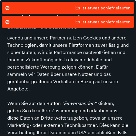
Es ist etwas schiefgelaufen
Wir nutzen Cookies um unsere Dienste
zu erbringen und zu verbessern.
Es ist etwas schiefgelaufen
Datenschutz - Sie entscheiden!
avendu und unsere Partner nutzen Cookies und andere
Home
Filialen
Marken
Unternehmen
Kontakt
Damen
Herren
Technologien, damit unsere Plattformen zuverlässig und
sicher laufen, wir die Performance nachvollziehen und
Brütting
Ihnen in Zukunft möglichst relevante Inhalte und
personalisierte Werbung zeigen können. Dafür
sammeln wir Daten über unsere Nutzer und das
geräteübergreifende Verhalten in Bezug auf unsere
Alle Produkte
Angebote.
Wenn Sie auf den Button
"Einverstanden"
klicken,
geben Sie dazu Ihre Zustimmung und erlauben uns,
ALLE FILTER
diese Daten an Dritte weiterzugeben, etwa an unsere
Marketing- oder externen Technikpartner. Dies kann die
Verarbeitung Ihrer Daten in den USA einschließen. Falls
Farbe
Größe