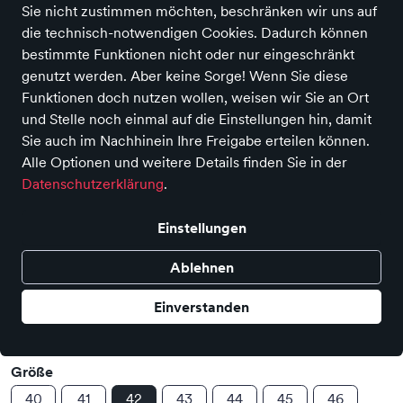
Sie nicht zustimmen möchten, beschränken wir uns auf
die technisch-notwendigen Cookies. Dadurch können
bestimmte Funktionen nicht oder nur eingeschränkt
genutzt werden. Aber keine Sorge! Wenn Sie diese
Funktionen doch nutzen wollen, weisen wir Sie an Ort
und Stelle noch einmal auf die Einstellungen hin, damit
Sie auch im Nachhinein Ihre Freigabe erteilen können.
Sneaker
Alle Optionen und weitere Details finden Sie in der
Preis
139,95 €
Datenschutzerklärung
.
inkl. MwSt., Versand
GRATIS
Verkauf durch
Schuh Bode Berlin - Das Schloss
Einstellungen
In 11 weiteren Filialen vorrätig
Ablehnen
Farbe
Einverstanden
Größe
40
41
42
43
44
45
46